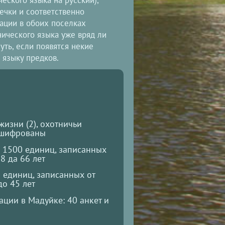
ечки и соответственно
уации в обоих поселках
ического языка уже вряд ли
ть, если появятся некие
 языку предков.
жизни (2), охотничьи
асшифрованы
 1500 единиц, записанных
8 да 66 лет
единиц, записанных от
до 45 лет
ции в Мадуйке: 40 анкет и