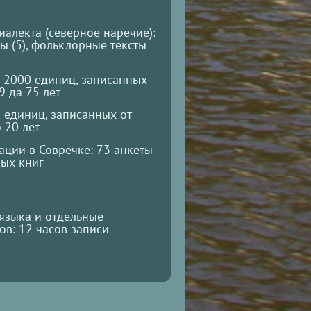
алекта (северное наречие):
зы (5), фольклорные тексты
 2000 единиц, записанных
9 да 75 лет
единиц, записанных от
 20 лет
ции в Совречке: 73 анкеты
ных книг
языка и отдельные
в: 12 часов записи