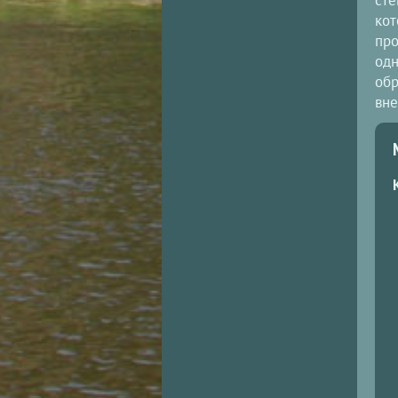
кот
про
одн
обр
вне