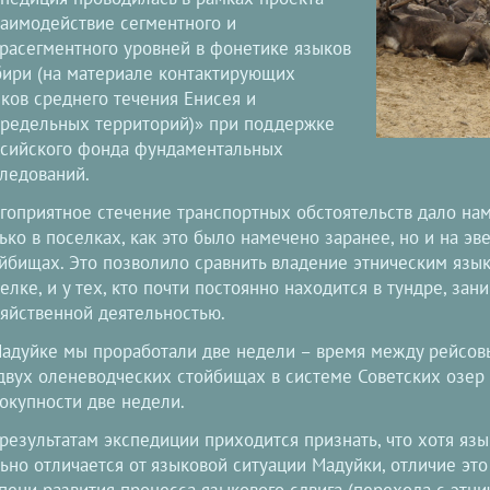
аимодействие сегментного и
расегментного уровней в фонетике языков
ири (на материале контактирующих
ков среднего течения Енисея и
редельных территорий)» при поддержке
сийского фонда фундаментальных
ледований.
гоприятное стечение транспортных обстоятельств дало на
ько в поселках, как это было намечено заранее, но и на э
йбищах. Это позволило сравнить владение этническим язык
елке, и у тех, кто почти постоянно находится в тундре, за
яйственной деятельностью.
адуйке мы проработали две недели – время между рейсов
двух оленеводческих стойбищах в системе Советских озер
окупности две недели.
результатам экспедиции приходится признать, что хотя язы
ьно отличается от языковой ситуации Мадуйки, отличие это
пени развития процесса языкового сдвига (перехода с этнич