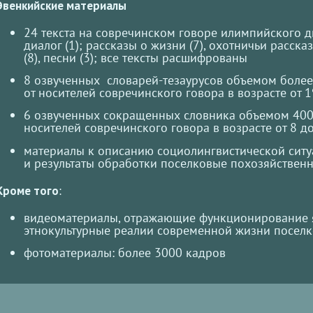
Эвенкийские материалы
24 текста на совречинском говоре илимпийского ди
диалог (1); рассказы о жизни (7), охотничьи расска
(8), песни (3); все тексты расшифрованы
8 озвученных словарей-тезаурусов объемом более
от носителей совречинского говора в возрасте от 1
6 озвученных сокращенных словника объемом 400 
носителей совречинского говора в возрасте от 8 до
материалы к описанию социолингвистической ситуа
и результаты обработки поселковые похозяйствен
Кроме того
:
видеоматериалы, отражающие функционирование 
этнокультурные реалии современной жизни поселко
фотоматериалы: более 3000 кадров