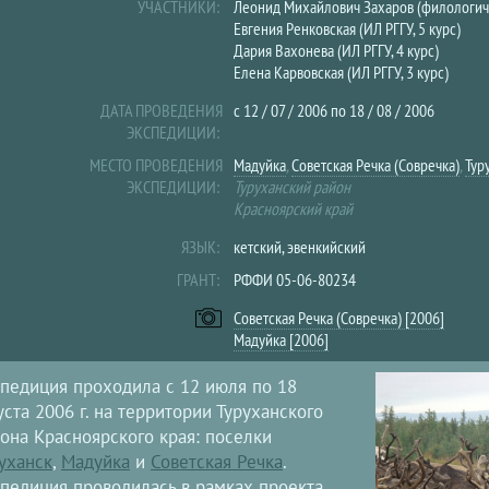
УЧАСТНИКИ:
Леонид Михайлович Захаров (филологич
Евгения Ренковская (ИЛ РГГУ, 5 курс)
Дария Вахонева (ИЛ РГГУ, 4 курс)
Елена Карвовская (ИЛ РГГУ, 3 курс)
ДАТА ПРОВЕДЕНИЯ
с
12 / 07 / 2006
по
18 / 08 / 2006
ЭКСПЕДИЦИИ:
МЕСТО ПРОВЕДЕНИЯ
Мадуйка
,
Советская Речка (Совречка)
,
Тур
ЭКСПЕДИЦИИ:
Туруханский район
Красноярский край
ЯЗЫК:
кетский, эвенкийский
ГРАНТ:
РФФИ 05-06-80234
Советская Речка (Совречка) [2006]
Мадуйка [2006]
педиция проходила с 12 июля по 18
уста 2006 г. на территории Туруханского
она Красноярского края: поселки
уханск
,
Мадуйка
и
Советская Речка
.
педиция проводилась в рамках проекта