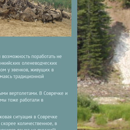
м возможность поработать не
венкийских оленеводческих
ом у эвенков, живущих в
нимаясь традиционной
ыми вертолетами. В Совречке и
 мы тоже работали в
ковая ситуация в Совречке
 скорее количественное, в
еского языка на русский),