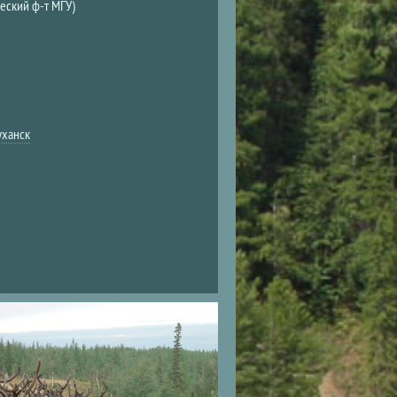
еский ф-т МГУ)
уханск