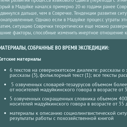
орый в Мадуйке начался примерно 20-ю годами ранее Совр
двинулся дальше, чем в Совречке. Тенденции развития сит
онаправленные. Однако если в Мадуйке процесс утраты этн
атим, ситуацию Совречки теоретически еще можно разверну
шние факторы, способные изменить инертное отношение к
МАТЕРИАЛЫ, СОБРАННЫЕ ВО ВРЕМЯ ЭКСПЕДИЦИИ:
Кетские материалы
6 текстов на севернокетском диалекте: рассказы о 
рассказы (3), фольклорный текст (1); все тексты р
5 озвученных словарей-тезаурусов объемом более
от носителей мадуйкинского говора в возрасте от 3
5 озвученных сокращенных словника объемом 400 
носителей мадуйкинского говора в возрасте от 35 
материалы к описанию социолингвистической ситуа
результаты работы с похозяйственной книгой