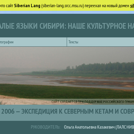
что сайт
Siberian Lang
(siberian-lang.srcc.msu.ru) переехал на новый домен
si
ЛЫЕ ЯЗЫКИ СИБИРИ: НАШЕ КУЛЬТУРНОЕ Н
тографии
Тексты
САЙТ СОЗДАЕТСЯ ПРИ ПОДДЕРЖКЕ РОССИЙСКОГО ГУМАН
2006 — ЭКСПЕДИЦИЯ К СЕВЕРНЫМ КЕТАМ И СО
РУКОВОДИТЕЛЬ:
Ольга Анатольевна Казакевич (ЛАЛС НИ