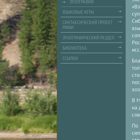
ЭТНОГРАФИЯ
«Вз
ЯЗЫКОВЫЕ ИГРЫ
суп
Сиб
СИНТАКСИЧЕСКИЙ ПРОЕКТ
РФФИ
язы
соп
ЭТНОГРАФИЧЕСКИЙ РАЗДЕЛ
Рос
БИБЛИОТЕКА
исс
ССЫЛКИ
Бла
тол
сто
пос
хоз
В М
на 
сов
По 
сил
сте