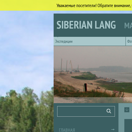
Уважаемые посетители! Обратите внимание, 
Перейти к основному содержанию
SIBERIAN LANG
МА
Горизонтальное главное меню
Экспедиции
Фо
Форма поиска
Поиск
ГЛАВНАЯ