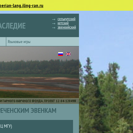
berian-lang.iling-ran.ru
селькупский
кетский
АСЛЕДИЕ
эвенкийский
Языковые игры
ИТАРНОГО НАУЧНОГО ФОНДА, ПРОЕКТ 12-04-12049В
ВРЕЧЕНСКИМ ЭВЕНКАМ
ВЦ МГУ)