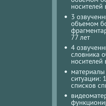
носителей 
3 озвученн
объемом б
фрагментар
77 лет
4 озвучен
словника о
носителей в
материалы
ситуации: 
списков сп
видеомате
функционир