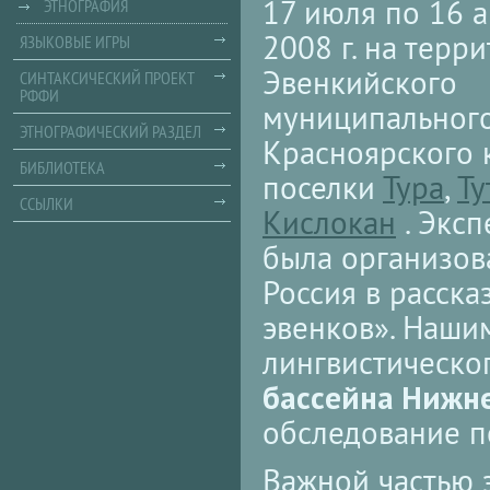
17 июля по 16 а
ЭТНОГРАФИЯ
2008 г. на терр
ЯЗЫКОВЫЕ ИГРЫ
Эвенкийского
СИНТАКСИЧЕСКИЙ ПРОЕКТ
РФФИ
муниципальног
ЭТНОГРАФИЧЕСКИЙ РАЗДЕЛ
Красноярского 
БИБЛИОТЕКА
поселки
Тура
,
Ту
ССЫЛКИ
Кислокан
. Эксп
была организов
Россия в расска
эвенков». Наши
лингвистическо
бассейна Нижне
обследование п
Важной частью 