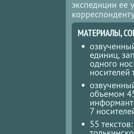
экспедиции ее 
корреспонденту
МАТЕРИАЛЫ, СО
озвученный
единиц, за
одного нос
носителей 
озвученны
объемом 45
информанто
7 носителе
55 текстов
толькинско