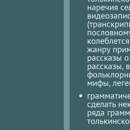
наречия се
видеозапис
(транскрип
пословному
колеблется
жанру прим
рассказы о
рассказы, 
фольклорны
мифы, леге
грамматич
сделать не
ряда грамм
толькинско