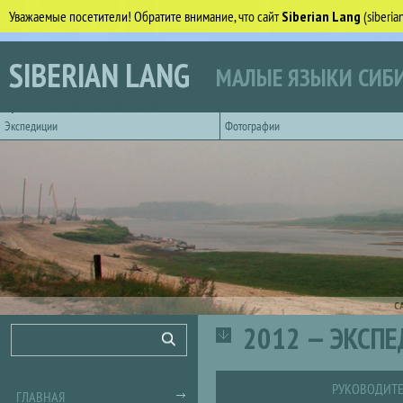
Уважаемые посетители! Обратите внимание, что сайт
Siberian Lang
(siberi
Перейти к основному содержанию
SIBERIAN LANG
МАЛЫЕ ЯЗЫКИ СИБИ
Горизонтальное главное меню
Экспедиции
Фотографии
С
2012 — ЭКСП
Форма поиска
Поиск
РУКОВОДИТЕ
ГЛАВНАЯ