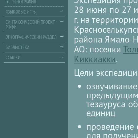
ЭТНОГРАФИЯ
28 июня по 27 
ЯЗЫКОВЫЕ ИГРЫ
г. на территори
СИНТАКСИЧЕСКИЙ ПРОЕКТ
Красноселькупс
РФФИ
района Ямало-
ЭТНОГРАФИЧЕСКИЙ РАЗДЕЛ
АО: поселки
Тол
БИБЛИОТЕКА
Киккиакки
.
ССЫЛКИ
Цели экспедици
озвучивание
предыдущим
тезауруса о
единиц
проведение 
для получен