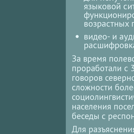
языковой сит
функциониро
возрастных 
видео- и ауд
расшифровка
За время полев
проработали с 
говоров северн
сложности боле
социолингвисти
населения посел
беседы с респо
Для разъяснени