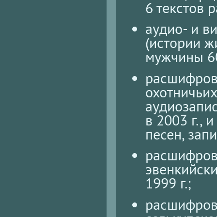
6 текстов 
аудио- и в
(истории ж
мужчины 60
расшифровк
охотничьих
аудиозапи
в 2003 г.,
песен, запи
расшифров
эвенкийски
1999 г.;
расшифров