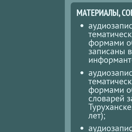
МАТЕРИАЛЫ, СО
аудиозапис
тематическ
формами об
записаны в
информанто
аудиозапис
тематическ
формами об
словарей з
Туруханске
лет);
аудиозапис