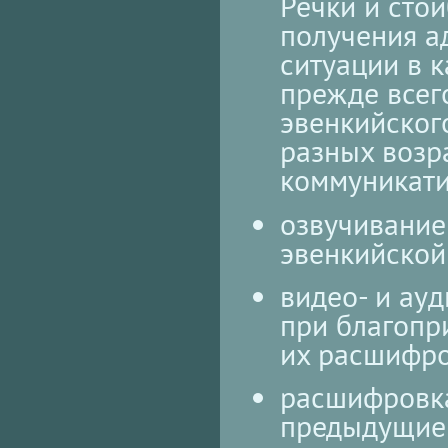
Речки и стой
получения а
ситуации в к
прежде всег
эвенкийского
разных возр
коммуникати
озвучивание
эвенкийской 
видео- и ауд
при благопр
их расшифро
расшифровка
предыдущие 