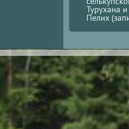
селькупско
Турухана и
Пелих (запи