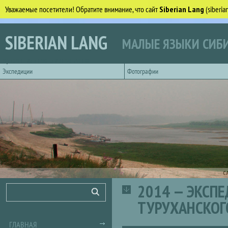
Уважаемые посетители! Обратите внимание, что сайт
Siberian Lang
(siberi
Перейти к основному содержанию
SIBERIAN LANG
МАЛЫЕ ЯЗЫКИ СИБИ
Горизонтальное главное меню
Экспедиции
Фотографии
С
2014 — ЭКСП
Форма поиска
Поиск
ТУРУХАНСКОГ
ГЛАВНАЯ