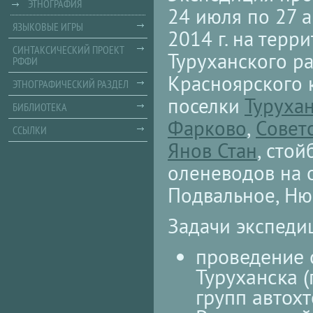
ЭТНОГРАФИЯ
24 июля по 27 а
ЯЗЫКОВЫЕ ИГРЫ
2014 г. на терр
СИНТАКСИЧЕСКИЙ ПРОЕКТ
Туруханского р
РФФИ
Красноярского 
ЭТНОГРАФИЧЕСКИЙ РАЗДЕЛ
поселки
Туруха
БИБЛИОТЕКА
Фарково
,
Совет
ССЫЛКИ
Янов Стан
, сто
оленеводов на 
Подвальное, Ню
Задачи экспеди
проведение 
Туруханска 
групп автохт