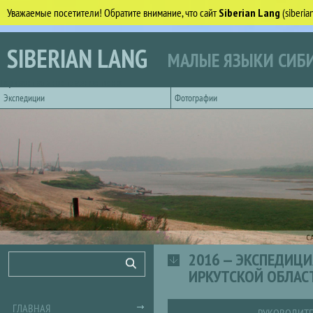
Уважаемые посетители! Обратите внимание, что сайт
Siberian Lang
(siberi
Перейти к основному содержанию
SIBERIAN LANG
МАЛЫЕ ЯЗЫКИ СИБИ
Горизонтальное главное меню
Экспедиции
Фотографии
С
2016 — ЭКСПЕДИЦИ
Форма поиска
Поиск
ИРКУТСКОЙ ОБЛАС
ГЛАВНАЯ