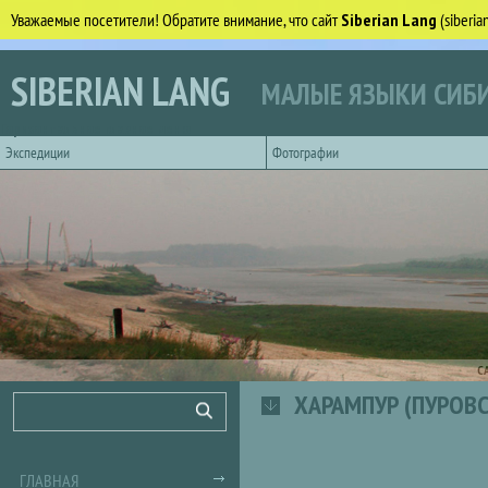
Уважаемые посетители! Обратите внимание, что сайт
Siberian Lang
(siberi
Перейти к основному содержанию
SIBERIAN LANG
МАЛЫЕ ЯЗЫКИ СИБИ
Горизонтальное главное меню
Экспедиции
Фотографии
С
ХАРАМПУР (ПУРОВС
Форма поиска
Поиск
ГЛАВНАЯ