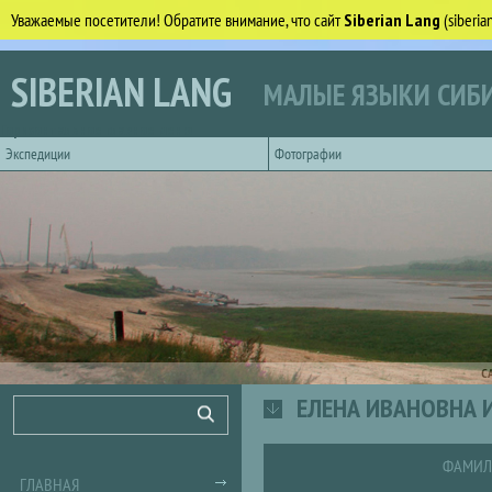
Уважаемые посетители! Обратите внимание, что сайт
Siberian Lang
(siberi
Перейти к основному содержанию
SIBERIAN LANG
МАЛЫЕ ЯЗЫКИ СИБИ
Горизонтальное главное меню
Экспедиции
Фотографии
С
ЕЛЕНА ИВАНОВНА И
Форма поиска
Поиск
ФАМИЛ
ГЛАВНАЯ