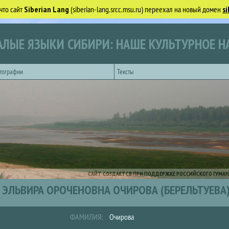
что сайт
Siberian Lang
(siberian-lang.srcc.msu.ru) переехал на новый домен
si
ЛЫЕ ЯЗЫКИ СИБИРИ: НАШЕ КУЛЬТУРНОЕ Н
тографии
Тексты
САЙТ СОЗДАЕТСЯ ПРИ ПОДДЕРЖКЕ РОССИЙСКОГО ГУМАН
ЭЛЬВИРА ОРОЧЕНОВНА ОЧИРОВА (БЕРЕЛЬТУЕВА
ФАМИЛИЯ:
Очирова