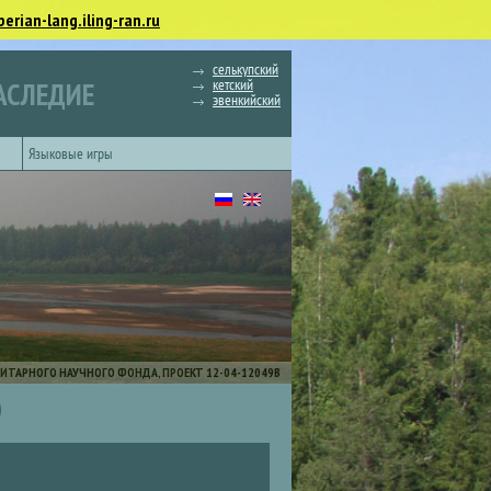
berian-lang.iling-ran.ru
селькупский
кетский
АСЛЕДИЕ
эвенкийский
Языковые игры
ИТАРНОГО НАУЧНОГО ФОНДА, ПРОЕКТ 12-04-12049В
)