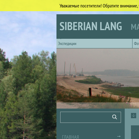
Уважаемые посетители! Обратите внимание, 
Перейти к основному содержанию
SIBERIAN LANG
МА
Горизонтальное главное меню
Экспедиции
Фо
Форма поиска
Поиск
ГЛАВНАЯ