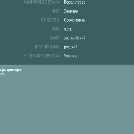
ФАМИЛИЯ ДО БРАКА:
Берельтуева
ИМЯ:
Эльвира
ОТЧЕСТВО:
Ороченовна
ПОЛ:
жен.
ЯЗЫК:
эвенкийский
ДРУГОЙ ЯЗЫК:
русский
МЕСТО ЖИТЕЛЬСТВА:
Улюнхан
арь диктора:
реть