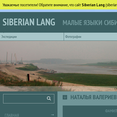
Уважаемые посетители! Обратите внимание, что сайт
Siberian Lang
(siberi
Перейти к основному содержанию
SIBERIAN LANG
МАЛЫЕ ЯЗЫКИ СИБИ
Горизонтальное главное меню
Экспедиции
Фотографии
С
НАТАЛЬЯ ВАЛЕРИЕ
Форма поиска
Поиск
ФАМИЛ
ГЛАВНАЯ