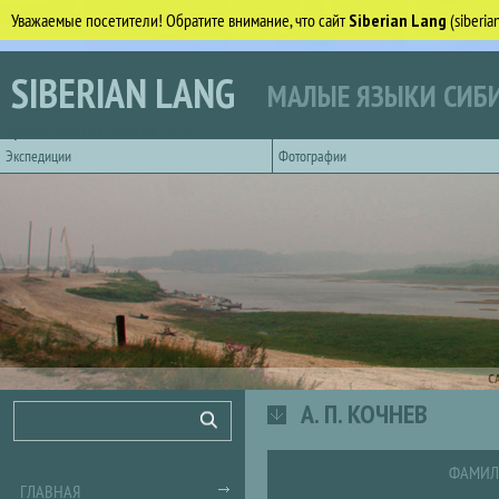
Уважаемые посетители! Обратите внимание, что сайт
Siberian Lang
(siberi
Перейти к основному содержанию
SIBERIAN LANG
МАЛЫЕ ЯЗЫКИ СИБИ
Горизонтальное главное меню
Экспедиции
Фотографии
С
А. П. КОЧНЕВ
Форма поиска
Поиск
ФАМИЛ
ГЛАВНАЯ