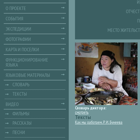
И
О ПРОЕКТЕ
ОТЧЕСТ
СОБЫТИЯ
П
ЭКСПЕДИЦИИ
МЕСТО ЖИТЕЛЬСТ
ФОТОГРАФИИ
КАРТА И ПОСЕЛКИ
ФУНКЦИОНИРОВАНИЕ
ЯЗЫКА
ЯЗЫКОВЫЕ МАТЕРИАЛЫ
СЛОВАРЬ
ТЕКСТЫ
ВИДЕО
Словарь диктора:
смотреть
ФИЛЬМЫ
Тексты
Как мы работаем. Р. И. Бунеева
РАССКАЗЫ
ПЕСНИ