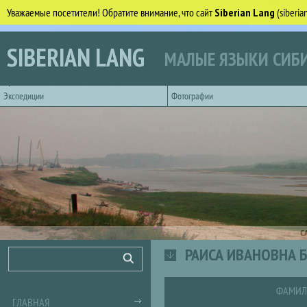
Уважаемые посетители! Обратите внимание, что сайт
Siberian Lang
(siberi
Перейти к основному содержанию
SIBERIAN LANG
МАЛЫЕ ЯЗЫКИ СИБИ
Горизонтальное главное меню
Экспедиции
Фотографии
С
РАИСА ИВАНОВНА 
Форма поиска
Поиск
ФАМИЛ
ГЛАВНАЯ