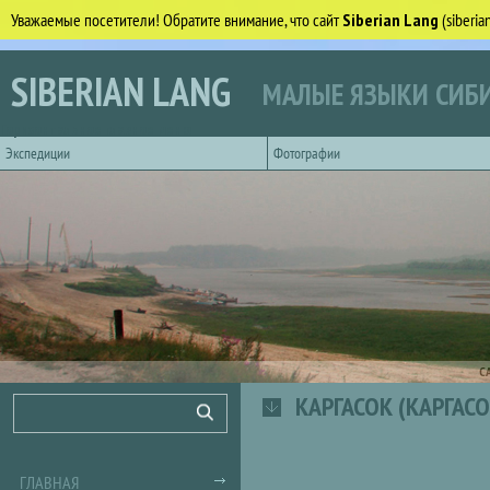
Уважаемые посетители! Обратите внимание, что сайт
Siberian Lang
(siberi
Перейти к основному содержанию
SIBERIAN LANG
МАЛЫЕ ЯЗЫКИ СИБИ
Горизонтальное главное меню
Экспедиции
Фотографии
С
КАРГАСОК (КАРГАС
Форма поиска
Поиск
ГЛАВНАЯ