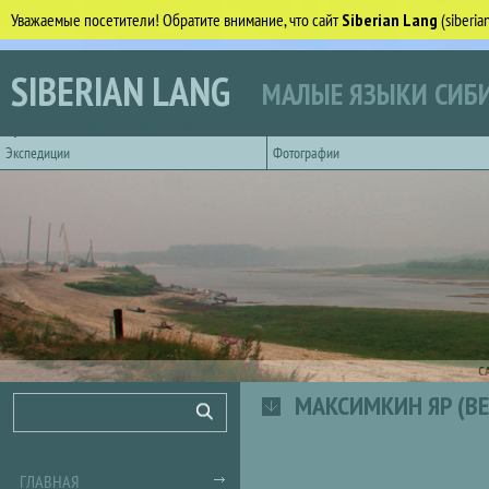
Уважаемые посетители! Обратите внимание, что сайт
Siberian Lang
(siberi
Перейти к основному содержанию
SIBERIAN LANG
МАЛЫЕ ЯЗЫКИ СИБИ
Горизонтальное главное меню
Экспедиции
Фотографии
С
МАКСИМКИН ЯР (В
Форма поиска
Поиск
ГЛАВНАЯ