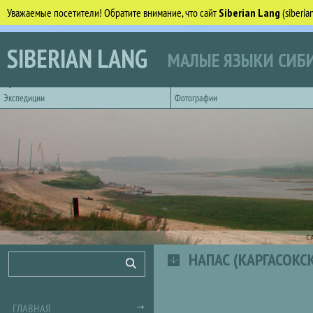
Уважаемые посетители! Обратите внимание, что сайт
Siberian Lang
(siberi
Перейти к основному содержанию
SIBERIAN LANG
МАЛЫЕ ЯЗЫКИ СИБИ
Горизонтальное главное меню
Экспедиции
Фотографии
С
НАПАС (КАРГАСОКС
Форма поиска
Поиск
ГЛАВНАЯ