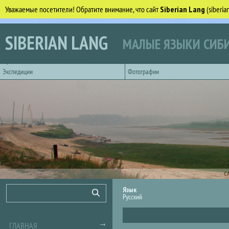
Уважаемые посетители! Обратите внимание, что сайт
Siberian Lang
(siberi
Перейти к основному содержанию
SIBERIAN LANG
МАЛЫЕ ЯЗЫКИ СИБИ
Горизонтальное главное меню
Экспедиции
Фотографии
С
Форма поиска
Поиск
Язык
Русский
ГЛАВНАЯ