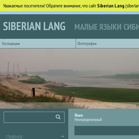
Уважаемые посетители! Обратите внимание, что сайт
Siberian Lang
(siberi
Перейти к основному содержанию
SIBERIAN LANG
МАЛЫЕ ЯЗЫКИ СИБИ
Горизонтальное главное меню
Экспедиции
Фотографии
С
Форма поиска
Поиск
Язык
Неопределенный
ГЛАВНАЯ