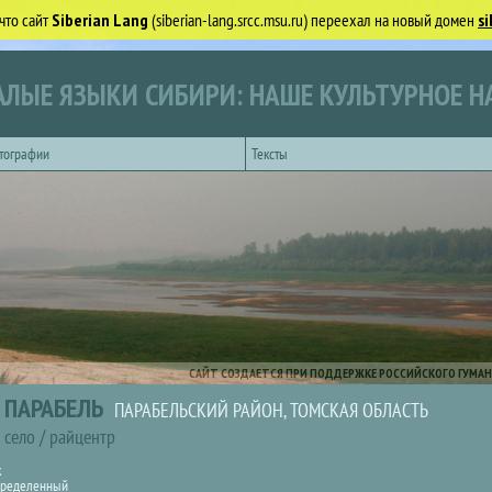
что сайт
Siberian Lang
(siberian-lang.srcc.msu.ru) переехал на новый домен
si
ЛЫЕ ЯЗЫКИ СИБИРИ: НАШЕ КУЛЬТУРНОЕ Н
тографии
Тексты
САЙТ СОЗДАЕТСЯ ПРИ ПОДДЕРЖКЕ РОССИЙСКОГО ГУМАН
ПАРАБЕЛЬ
ПАРАБЕЛЬСКИЙ РАЙОН, ТОМСКАЯ ОБЛАСТЬ
село
/
райцентр
к
ределенный