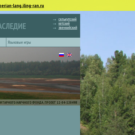
berian-lang.iling-ran.ru
селькупский
кетский
АСЛЕДИЕ
эвенкийский
Языковые игры
ИТАРНОГО НАУЧНОГО ФОНДА, ПРОЕКТ 12-04-12049В