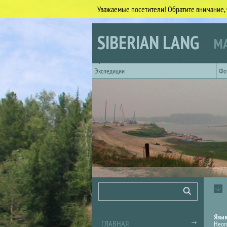
Уважаемые посетители! Обратите внимание, 
Перейти к основному содержанию
SIBERIAN LANG
МА
Горизонтальное главное меню
Экспедиции
Фо
Форма поиска
Поиск
Язы
ГЛАВНАЯ
Неоп