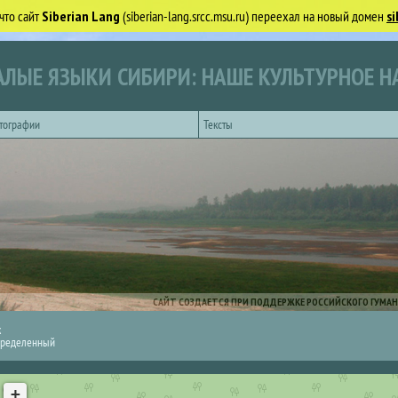
что сайт
Siberian Lang
(siberian-lang.srcc.msu.ru) переехал на новый домен
si
ЛЫЕ ЯЗЫКИ СИБИРИ: НАШЕ КУЛЬТУРНОЕ Н
тографии
Тексты
САЙТ СОЗДАЕТСЯ ПРИ ПОДДЕРЖКЕ РОССИЙСКОГО ГУМАН
к
ределенный
+