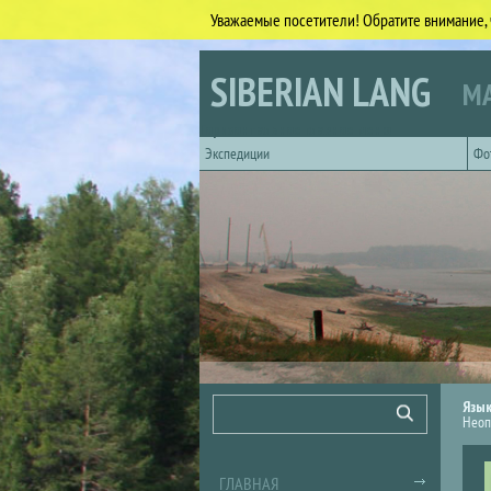
Уважаемые посетители! Обратите внимание, 
Перейти к основному содержанию
SIBERIAN LANG
МА
Горизонтальное главное меню
Экспедиции
Фо
Форма поиска
Поиск
Язы
Неоп
ГЛАВНАЯ