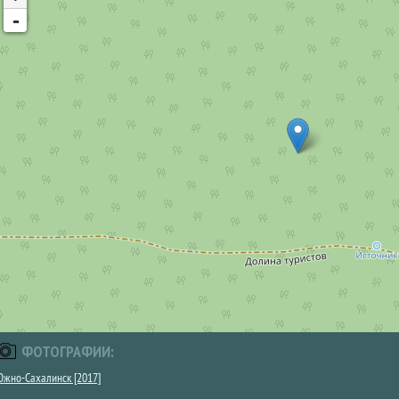
-
ФОТОГРАФИИ:
жно-Сахалинск [2017]