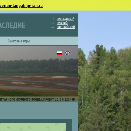
berian-lang.iling-ran.ru
селькупский
кетский
АСЛЕДИЕ
эвенкийский
Языковые игры
ИТАРНОГО НАУЧНОГО ФОНДА, ПРОЕКТ 12-04-12049В