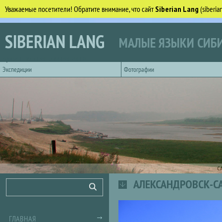
Уважаемые посетители! Обратите внимание, что сайт
Siberian Lang
(siberi
Перейти к основному содержанию
SIBERIAN LANG
МАЛЫЕ ЯЗЫКИ СИБИ
Горизонтальное главное меню
Экспедиции
Фотографии
С
АЛЕКСАНДРОВСК-СА
Форма поиска
Поиск
ГЛАВНАЯ