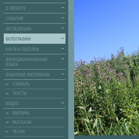
О ПРОЕКТЕ
СОБЫТИЯ
ЭКСПЕДИЦИИ
ФОТОГРАФИИ
КАРТА И ПОСЕЛКИ
ФУНКЦИОНИРОВАНИЕ
ЯЗЫКА
ЯЗЫКОВЫЕ МАТЕРИАЛЫ
СЛОВАРЬ
ТЕКСТЫ
ВИДЕО
ФИЛЬМЫ
РАССКАЗЫ
ПЕСНИ