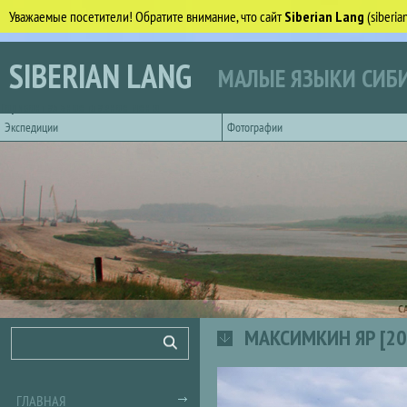
Уважаемые посетители! Обратите внимание, что сайт
Siberian Lang
(siberi
Перейти к основному содержанию
SIBERIAN LANG
МАЛЫЕ ЯЗЫКИ СИБИ
Горизонтальное главное меню
Экспедиции
Фотографии
С
МАКСИМКИН ЯР [20
Форма поиска
Поиск
ГЛАВНАЯ