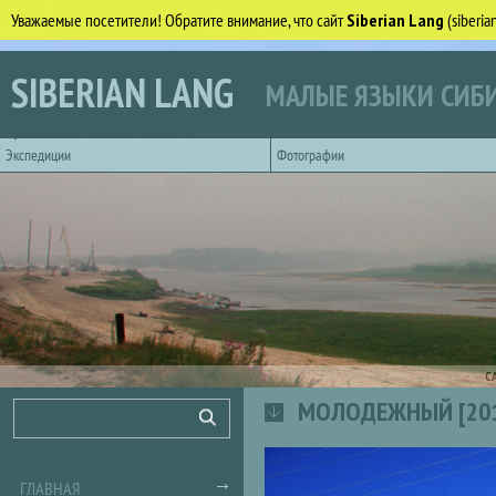
Уважаемые посетители! Обратите внимание, что сайт
Siberian Lang
(siberi
Перейти к основному содержанию
SIBERIAN LANG
МАЛЫЕ ЯЗЫКИ СИБИ
Горизонтальное главное меню
Экспедиции
Фотографии
С
МОЛОДЕЖНЫЙ [20
Форма поиска
Поиск
ГЛАВНАЯ