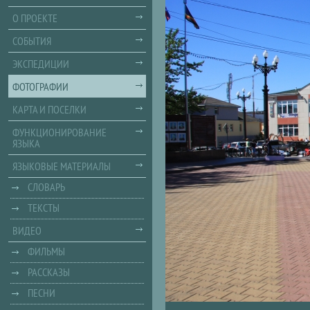
О ПРОЕКТЕ
СОБЫТИЯ
ЭКСПЕДИЦИИ
ФОТОГРАФИИ
КАРТА И ПОСЕЛКИ
ФУНКЦИОНИРОВАНИЕ
ЯЗЫКА
ЯЗЫКОВЫЕ МАТЕРИАЛЫ
СЛОВАРЬ
ТЕКСТЫ
ВИДЕО
ФИЛЬМЫ
РАССКАЗЫ
ПЕСНИ