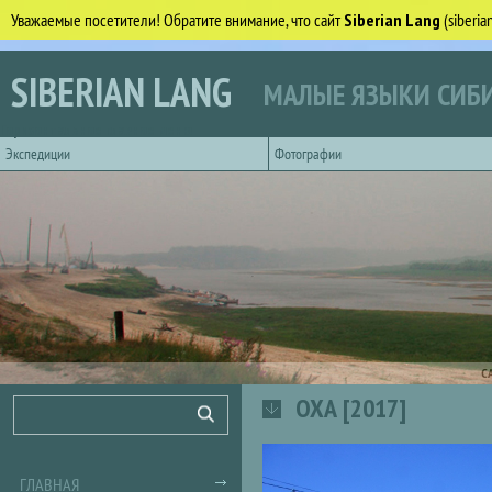
Уважаемые посетители! Обратите внимание, что сайт
Siberian Lang
(siberi
Перейти к основному содержанию
SIBERIAN LANG
МАЛЫЕ ЯЗЫКИ СИБИ
Горизонтальное главное меню
Экспедиции
Фотографии
С
ОХА [2017]
Форма поиска
Поиск
ГЛАВНАЯ