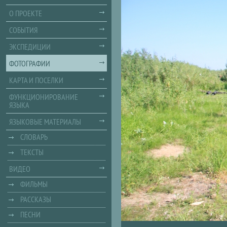
О ПРОЕКТЕ
СОБЫТИЯ
ЭКСПЕДИЦИИ
ФОТОГРАФИИ
КАРТА И ПОСЕЛКИ
ФУНКЦИОНИРОВАНИЕ
ЯЗЫКА
ЯЗЫКОВЫЕ МАТЕРИАЛЫ
СЛОВАРЬ
ТЕКСТЫ
ВИДЕО
ФИЛЬМЫ
РАССКАЗЫ
ПЕСНИ