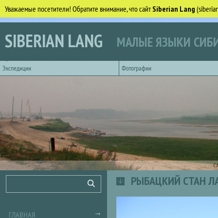
Уважаемые посетители! Обратите внимание, что сайт
Siberian Lang
(siberi
Перейти к основному содержанию
SIBERIAN LANG
МАЛЫЕ ЯЗЫКИ СИБИ
Горизонтальное главное меню
Экспедиции
Фотографии
С
РЫБАЦКИЙ СТАН ЛА
Форма поиска
Поиск
ГЛАВНАЯ