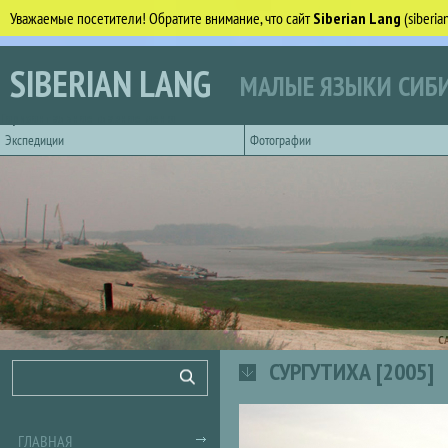
Уважаемые посетители! Обратите внимание, что сайт
Siberian Lang
(siberi
Перейти к основному содержанию
SIBERIAN LANG
МАЛЫЕ ЯЗЫКИ СИБИ
Горизонтальное главное меню
Экспедиции
Фотографии
С
СУРГУТИХА [2005]
Форма поиска
Поиск
ГЛАВНАЯ