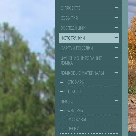
О ПРОЕКТЕ
СОБЫТИЯ
ЭКСПЕДИЦИИ
ФОТОГРАФИИ
КАРТА И ПОСЕЛКИ
ФУНКЦИОНИРОВАНИЕ
ЯЗЫКА
ЯЗЫКОВЫЕ МАТЕРИАЛЫ
СЛОВАРЬ
ТЕКСТЫ
ВИДЕО
ФИЛЬМЫ
РАССКАЗЫ
ПЕСНИ