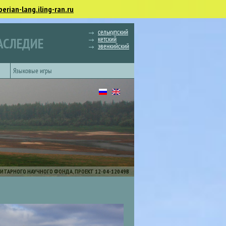
berian-lang.iling-ran.ru
селькупский
кетский
АСЛЕДИЕ
эвенкийский
Языковые игры
ИТАРНОГО НАУЧНОГО ФОНДА, ПРОЕКТ 12-04-12049В