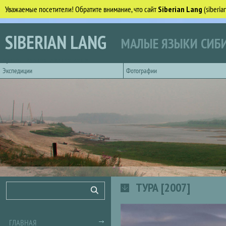
Уважаемые посетители! Обратите внимание, что сайт
Siberian Lang
(siberi
Перейти к основному содержанию
SIBERIAN LANG
МАЛЫЕ ЯЗЫКИ СИБИ
Горизонтальное главное меню
Экспедиции
Фотографии
С
ТУРА [2007]
Форма поиска
Поиск
ГЛАВНАЯ