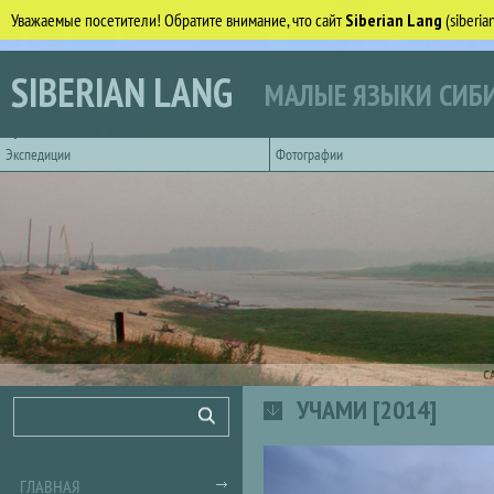
Уважаемые посетители! Обратите внимание, что сайт
Siberian Lang
(siberi
Перейти к основному содержанию
SIBERIAN LANG
МАЛЫЕ ЯЗЫКИ СИБИ
Горизонтальное главное меню
Экспедиции
Фотографии
С
УЧАМИ [2014]
Форма поиска
Поиск
ГЛАВНАЯ