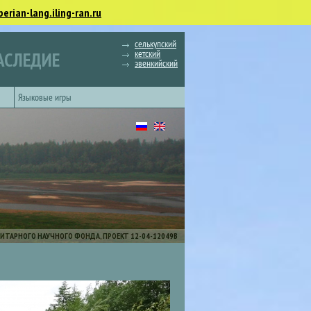
berian-lang.iling-ran.ru
селькупский
кетский
АСЛЕДИЕ
эвенкийский
Языковые игры
ИТАРНОГО НАУЧНОГО ФОНДА, ПРОЕКТ 12-04-12049В