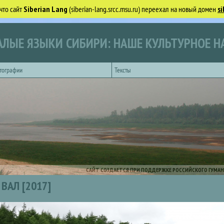
что сайт
Siberian Lang
(siberian-lang.srcc.msu.ru) переехал на новый домен
si
ЛЫЕ ЯЗЫКИ СИБИРИ: НАШЕ КУЛЬТУРНОЕ Н
тографии
Тексты
САЙТ СОЗДАЕТСЯ ПРИ ПОДДЕРЖКЕ РОССИЙСКОГО ГУМАН
ВАЛ [2017]