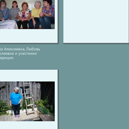
на Алексеевна, Любовь
олаевна и участники
педиции