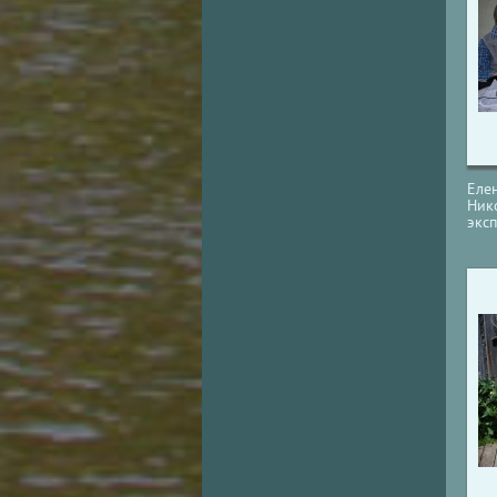
Еле
Ник
экс