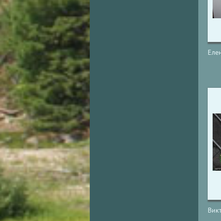
Еле
Вик