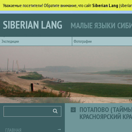
Уважаемые посетители! Обратите внимание, что сайт
Siberian Lang
(siberi
Перейти к основному содержанию
SIBERIAN LANG
МАЛЫЕ ЯЗЫКИ СИБИ
Горизонтальное главное меню
Экспедиции
Фотографии
С
ПОТАПОВО (ТАЙМЫ
Форма поиска
Поиск
КРАСНОЯРСКИЙ КРА
ГЛАВНАЯ