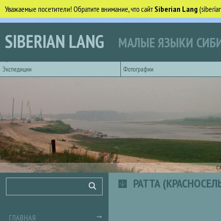
Уважаемые посетители! Обратите внимание, что сайт
Siberian Lang
(siberi
Перейти к основному содержанию
SIBERIAN LANG
МАЛЫЕ ЯЗЫКИ СИБИ
Горизонтальное главное меню
Экспедиции
Фотографии
С
РАТТА (КРАСНОСЕЛ
Форма поиска
Поиск
ГЛАВНАЯ