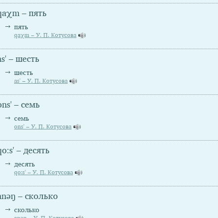
qaχm – пять
пять
qaχm – У. П. Котусова
as' – шесть
шесть
as' – У. П. Котусова
ons' – семь
семь
ons' – У. П. Котусова
qo:s' – десять
десять
qo:s' – У. П. Котусова
anəŋ – сколько
сколько