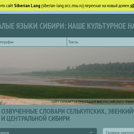
что сайт
Siberian Lang
(siberian-lang.srcc.msu.ru) переехал на новый домен
si
ЛЫЕ ЯЗЫКИ СИБИРИ: НАШЕ КУЛЬТУРНОЕ Н
тографии
Тексты
САЙТ СОЗДАЕТСЯ ПРИ ПОДДЕРЖКЕ РОССИЙСКОГО ГУМАН
ОЗВУЧЕННЫЕ СЛОВАРИ СЕЛЬКУПСКИХ, ЭВЕНКИ
И ЦЕНТРАЛЬНОЙ СИБИРИ
овари
Словари диктор