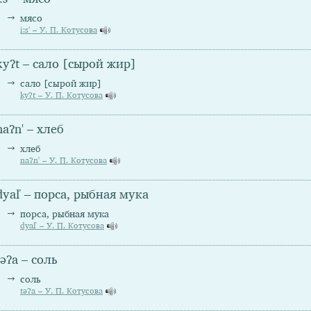
мясо
i:s' – У. П. Котусова
kyʔt – сало [сырой жир]
сало [сырой жир]
kyʔt – У. П. Котусова
naʔn' – хлеб
хлеб
naʔn' – У. П. Котусова
dyaľ – порса, рыбная мука
порса, рыбная мука
dyaľ – У. П. Котусова
təʔa – соль
соль
təʔa – У. П. Котусова