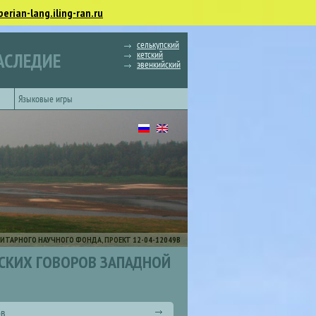
berian-lang.iling-ran.ru
селькупский
кетский
АСЛЕДИЕ
эвенкийский
Языковые игры
ИТАРНОГО НАУЧНОГО ФОНДА, ПРОЕКТ 12-04-12049В
ЙСКИХ ГОВОРОВ ЗАПАДНОЙ
ов