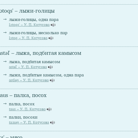
lɔtoqs' – лыжи-голицы
лыжи-голицы, одна пара
lɔtoqs' – У. П. Котусова
лыжи-голицы, несколько пар
lɔtoq – У. П. Котусова
astəľ – лыжа, подбитая камысом
лыжа, подбитая камысом
astəľ – У. П. Котусова
лыжи, подбитые камысом, одна пара
astləŋ – У. П. Котусова
taus – палка, посох
палка, посох
taus – У. П. Котусова
палки, посохи
ta:nəŋ – У. П. Котусова
i:s' – мясо