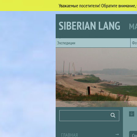
Уважаемые посетители! Обратите внимание, 
Перейти к основному содержанию
SIBERIAN LANG
МА
Горизонтальное главное меню
Экспедиции
Фо
Форма поиска
Поиск
ГЛАВНАЯ
Сл