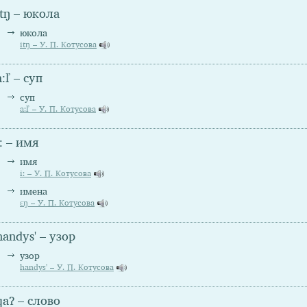
itŋ – юкола
юкола
itŋ – У. П. Котусова
a:ľ – суп
суп
a:ľ – У. П. Котусова
i: – имя
имя
i: – У. П. Котусова
имена
εŋ – У. П. Котусова
handys' – узор
узор
handys' – У. П. Котусова
qaʔ – слово