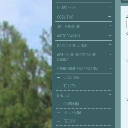
О ПРОЕКТЕ
СОБЫТИЯ
ЭКСПЕДИЦИИ
ФОТОГРАФИИ
КАРТА И ПОСЕЛКИ
ФУНКЦИОНИРОВАНИЕ
ЯЗЫКА
ЯЗЫКОВЫЕ МАТЕРИАЛЫ
СЛОВАРЬ
ТЕКСТЫ
ВИДЕО
ФИЛЬМЫ
РАССКАЗЫ
ПЕСНИ