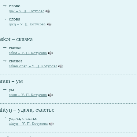
слово
qaʔ – У. П. Котусова
слова
qa:ŋ – У. П. Котусова
askɔt – сказка
сказка
askɔt – У. П. Котусова
сказки
askən onəŋ – У. П. Котусова
anun – ум
ум
anun – У. П. Котусова
ahtyŋ – удача, счастье
удача, счастье
ahtyŋ – У. П. Котусова