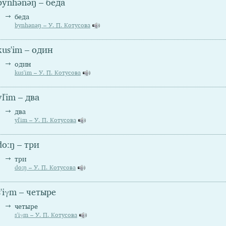
bynhənəŋ – беда
беда
bynhənəŋ – У. П. Котусова
kus'im – один
один
kus'im – У. П. Котусова
yľim – два
два
yľim – У. П. Котусова
do:ŋ – три
три
do:ŋ – У. П. Котусова
s'iγm – четыре
четыре
s'iγm – У. П. Котусова