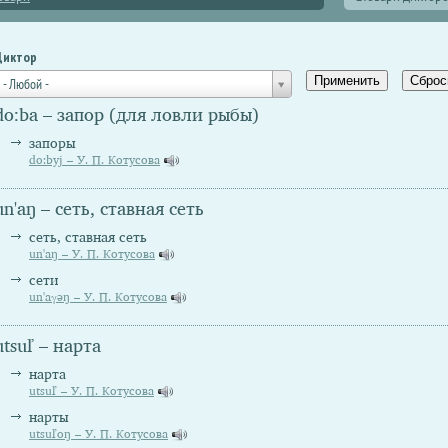
Диктор
- Любой -
do:ba – запор (для ловли рыбы)
запоры
do:byj – У. П. Котусова
un'aŋ – сеть, ставная сеть
сеть, ставная сеть
un'aŋ – У. П. Котусова
сети
un'aγəŋ – У. П. Котусова
utsuľ – нарта
нарта
utsuľ – У. П. Котусова
нарты
utsuľoŋ – У. П. Котусова