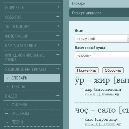
Словари
О ПРОЕКТЕ
Словари дикторов
СОБЫТИЯ
ЭКСПЕДИЦИИ
Язык
ФОТОГРАФИИ
селькупский
КАРТА И ПОСЕЛКИ
Населенный пункт
ФУНКЦИОНИРОВАНИЕ
- Любой -
ЯЗЫКА
ЯЗЫКОВЫЕ МАТЕРИАЛЫ
ӱр – жир [в
СЛОВАРЬ
ТЕКСТЫ
жир [вытопленный]
ӱр – Н. П. Кунина
ВИДЕО
ФИЛЬМЫ
чоҫ – сало [
РАССКАЗЫ
сало [сырой жир]
ПЕСНИ
чоҫ – Н. П. Кунина