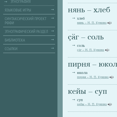
ЭТНОГРАФИЯ
нянь – хлеб
ЯЗЫКОВЫЕ ИГРЫ
СИНТАКСИЧЕСКИЙ ПРОЕКТ
хлеб
РФФИ
нянь – Н. П. Кунина
ЭТНОГРАФИЧЕСКИЙ РАЗДЕЛ
ҫäг – соль
БИБЛИОТЕКА
соль
ССЫЛКИ
ҫäг – Н. П. Кунина
пирня – юко
юкола
пирня – Н. П. Кунина
кейы – суп
суп
кейы – Н. П. Кунина