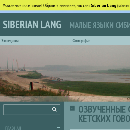
Уважаемые посетители! Обратите внимание, что сайт
Siberian Lang
(siberi
Перейти к основному содержанию
SIBERIAN LANG
МАЛЫЕ ЯЗЫКИ СИБИ
Горизонтальное главное меню
Экспедиции
Фотографии
С
ОЗВУЧЕННЫЕ 
Форма поиска
Поиск
КЕТСКИХ ГОВ
ГЛАВНАЯ