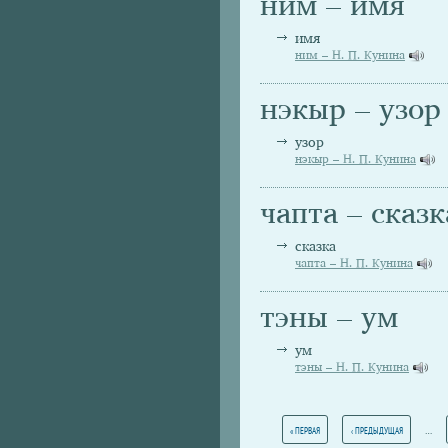
ним – имя
имя
ним – Н. П. Кунина
нэкыр – узор
узор
нэкыр – Н. П. Кунина
чапта – сказк
сказка
чапта – Н. П. Кунина
тэны – ум
ум
тэны – Н. П. Кунина
Страницы
…
« ПЕРВАЯ
‹ ПРЕДЫДУЩАЯ