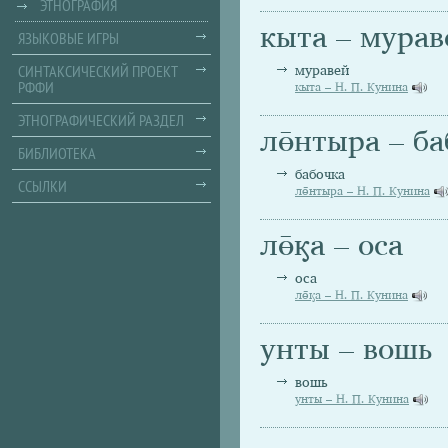
ЭТНОГРАФИЯ
кыта – мурав
ЯЗЫКОВЫЕ ИГРЫ
СИНТАКСИЧЕСКИЙ ПРОЕКТ
муравей
РФФИ
кыта – Н. П. Кунина
ЭТНОГРАФИЧЕСКИЙ РАЗДЕЛ
лө̄нтыра – б
БИБЛИОТЕКА
бабочка
ССЫЛКИ
лө̄нтыра – Н. П. Кунина
лө̄ӄа – оса
оса
лө̄ӄа – Н. П. Кунина
унты – вошь
вошь
унты – Н. П. Кунина