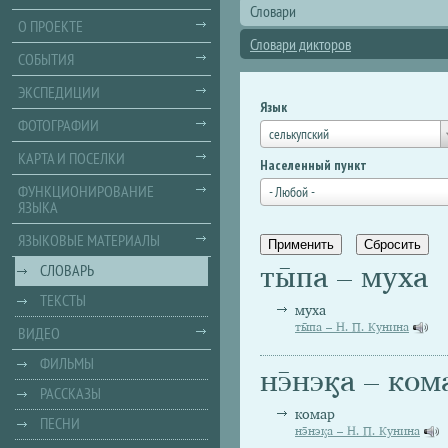
Словари
О ПРОЕКТЕ
Словари дикторов
СОБЫТИЯ
ЭКСПЕДИЦИИ
Язык
ФОТОГРАФИИ
селькупский
КАРТА И ПОСЕЛКИ
Населенный пункт
ФУНКЦИОНИРОВАНИЕ
- Любой -
ЯЗЫКА
ЯЗЫКОВЫЕ МАТЕРИАЛЫ
ты̄па – муха
СЛОВАРЬ
ТЕКСТЫ
муха
ты̄па – Н. П. Кунина
ВИДЕО
ФИЛЬМЫ
нэ̄нэӄа – ком
РАССКАЗЫ
комар
ПЕСНИ
нэ̄нэӄа – Н. П. Кунина