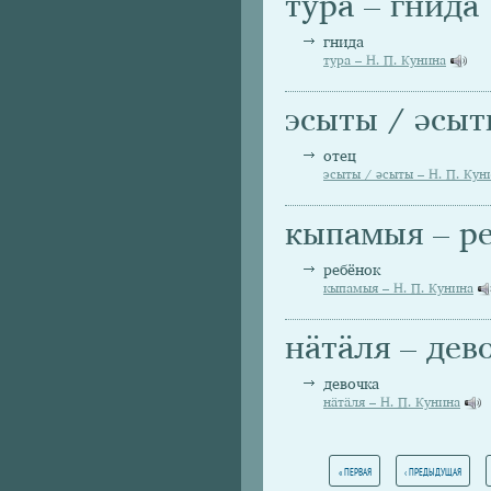
тура – гнида
гнида
тура – Н. П. Кунина
эсыты / әсыт
отец
эсыты / әсыты – Н. П. Кун
кыпамыя – р
ребёнок
кыпамыя – Н. П. Кунина
нäтäля – дев
девочка
нäтäля – Н. П. Кунина
Страницы
« ПЕРВАЯ
‹ ПРЕДЫДУЩАЯ