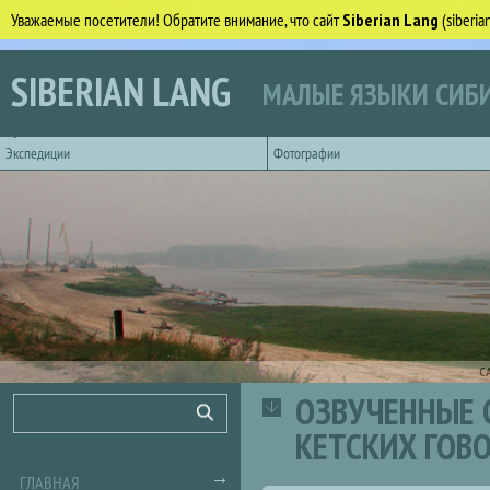
Уважаемые посетители! Обратите внимание, что сайт
Siberian Lang
(siberi
Перейти к основному содержанию
SIBERIAN LANG
МАЛЫЕ ЯЗЫКИ СИБИ
Горизонтальное главное меню
Экспедиции
Фотографии
С
ОЗВУЧЕННЫЕ 
Форма поиска
Поиск
КЕТСКИХ ГОВ
ГЛАВНАЯ