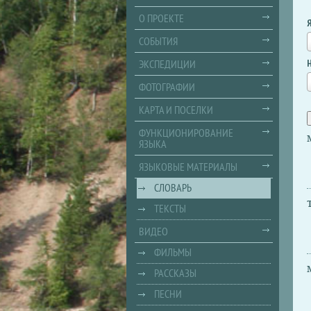
О ПРОЕКТЕ
СОБЫТИЯ
ЭКСПЕДИЦИИ
ФОТОГРАФИИ
КАРТА И ПОСЕЛКИ
ФУНКЦИОНИРОВАНИЕ
ЯЗЫКА
ЯЗЫКОВЫЕ МАТЕРИАЛЫ
СЛОВАРЬ
ТЕКСТЫ
ВИДЕО
ФИЛЬМЫ
РАССКАЗЫ
ПЕСНИ