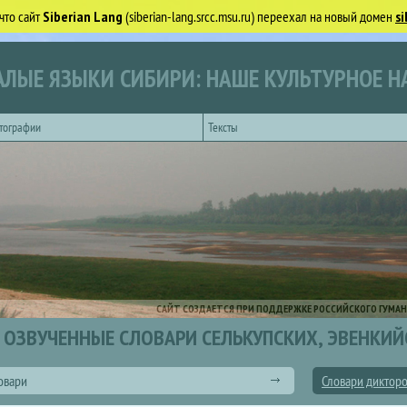
что сайт
Siberian Lang
(siberian-lang.srcc.msu.ru) переехал на новый домен
si
ЛЫЕ ЯЗЫКИ СИБИРИ: НАШЕ КУЛЬТУРНОЕ Н
тографии
Тексты
САЙТ СОЗДАЕТСЯ ПРИ ПОДДЕРЖКЕ РОССИЙСКОГО ГУМАН
ОЗВУЧЕННЫЕ СЛОВАРИ СЕЛЬКУПСКИХ, ЭВЕНКИЙ
овари
Словари диктор