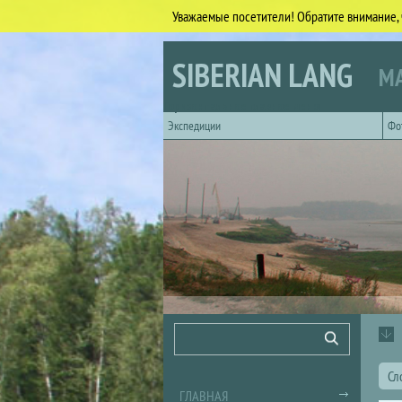
Уважаемые посетители! Обратите внимание, 
Перейти к основному содержанию
SIBERIAN LANG
МА
Горизонтальное главное меню
Экспедиции
Фо
Форма поиска
Поиск
Сл
ГЛАВНАЯ