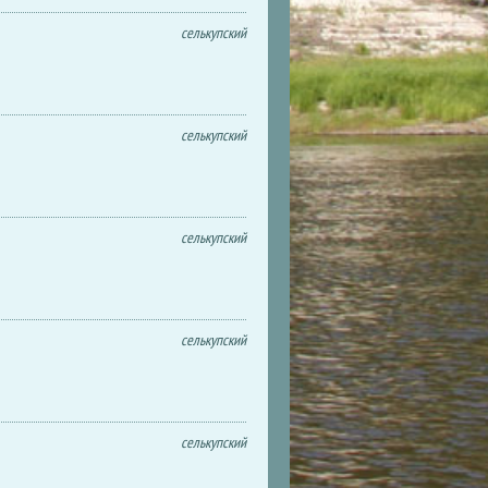
селькупский
селькупский
селькупский
селькупский
селькупский