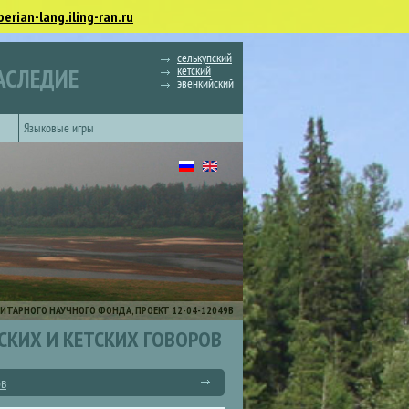
berian-lang.iling-ran.ru
селькупский
кетский
АСЛЕДИЕ
эвенкийский
Языковые игры
ИТАРНОГО НАУЧНОГО ФОНДА, ПРОЕКТ 12-04-12049В
СКИХ И КЕТСКИХ ГОВОРОВ
ов