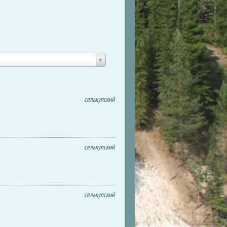
селькупский
селькупский
селькупский