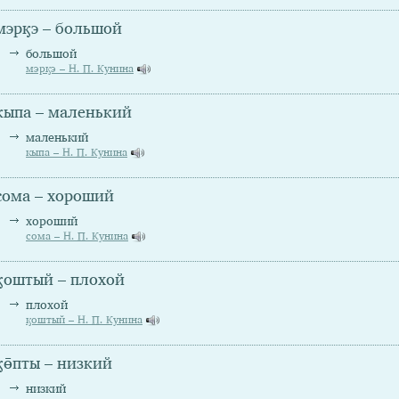
мэрӄэ – большой
большой
мэрӄэ – Н. П. Кунина
кыпа – маленький
маленький
кыпа – Н. П. Кунина
сома – хороший
хороший
сома – Н. П. Кунина
ӄоштый – плохой
плохой
ӄоштый – Н. П. Кунина
ӄө̄пты – низкий
низкий