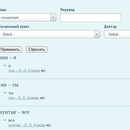
Язык
Перевод
селькупский
Населенный пункт
Диктор
- Любой -
- Любой -
ман – я
я
ман – Н. П. Кунина
тан – ты
ты
тан – Н. П. Кунина
мунтығ – все
все
мунтығ – Н. П. Кунина