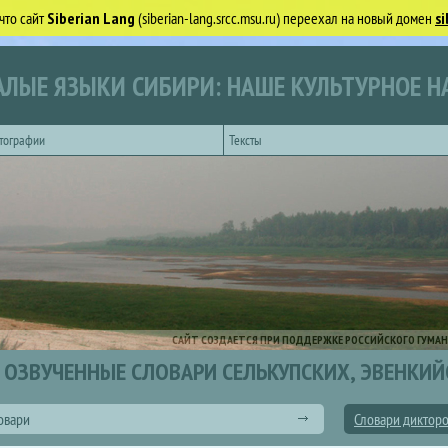
что сайт
Siberian Lang
(siberian-lang.srcc.msu.ru) переехал на новый домен
si
ЛЫЕ ЯЗЫКИ СИБИРИ: НАШЕ КУЛЬТУРНОЕ Н
тографии
Тексты
САЙТ СОЗДАЕТСЯ ПРИ ПОДДЕРЖКЕ РОССИЙСКОГО ГУМАН
ОЗВУЧЕННЫЕ СЛОВАРИ СЕЛЬКУПСКИХ, ЭВЕНКИЙ
овари
Словари диктор