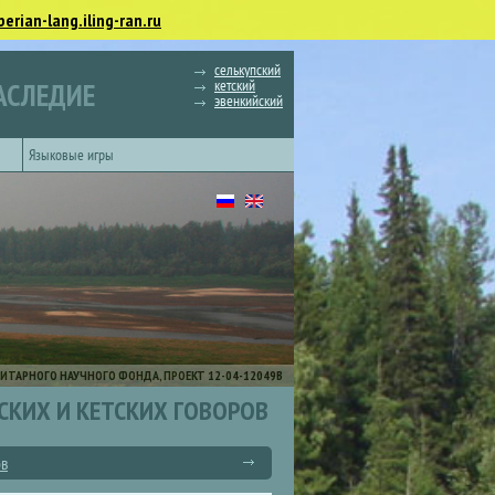
berian-lang.iling-ran.ru
селькупский
кетский
АСЛЕДИЕ
эвенкийский
Языковые игры
ИТАРНОГО НАУЧНОГО ФОНДА, ПРОЕКТ 12-04-12049В
СКИХ И КЕТСКИХ ГОВОРОВ
ов