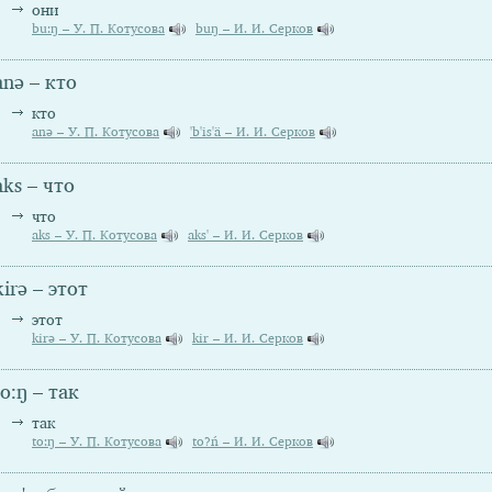
они
bu:ŋ – У. П. Котусова
buŋ – И. И. Серков
anə – кто
кто
anə – У. П. Котусова
'b'is'ä – И. И. Серков
aks – что
что
aks – У. П. Котусова
aks' – И. И. Серков
kirə – этот
этот
kirə – У. П. Котусова
kir – И. И. Серков
to:ŋ – так
так
to:ŋ – У. П. Котусова
to?ń – И. И. Серков