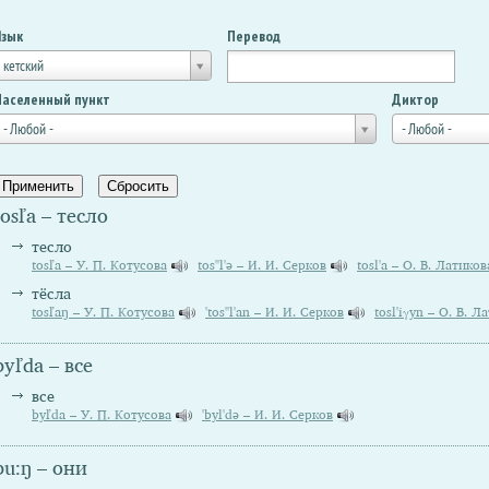
Язык
Перевод
кетский
Населенный пункт
Диктор
- Любой -
- Любой -
tosľa – тесло
тесло
tosľa – У. П. Котусова
tos''l'ə – И. И. Серков
tosl'a – О. В. Латиков
тёсла
tosľaŋ – У. П. Котусова
'tos''l'an – И. И. Серков
tosl'iγyn – О. В. Л
byľda – все
все
byľda – У. П. Котусова
'byl'də – И. И. Серков
bu:ŋ – они