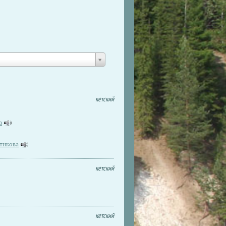
кетский
а
атикова
кетский
кетский