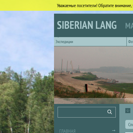
Уважаемые посетители! Обратите внимание, 
Перейти к основному содержанию
SIBERIAN LANG
МА
Горизонтальное главное меню
Экспедиции
Фо
Форма поиска
Поиск
Сл
ГЛАВНАЯ