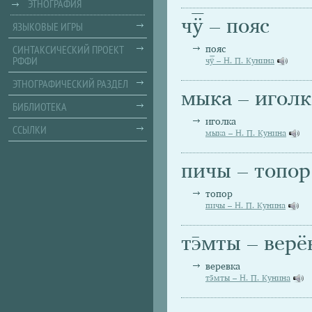
ЭТНОГРАФИЯ
чӱ̅ – пояс
ЯЗЫКОВЫЕ ИГРЫ
СИНТАКСИЧЕСКИЙ ПРОЕКТ
пояс
РФФИ
чӱ̅ – Н. П. Кунина
ЭТНОГРАФИЧЕСКИЙ РАЗДЕЛ
мыка – иголк
БИБЛИОТЕКА
иголка
ССЫЛКИ
мыка – Н. П. Кунина
пичы – топор
топор
пичы – Н. П. Кунина
тэ̄мты – верё
веревка
тэ̄мты – Н. П. Кунина