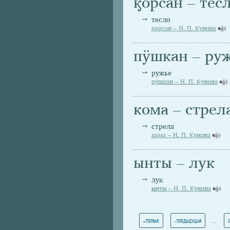
ӄорсан – тес
тесло
ӄорсан – Н. П. Кунина
пӱшкан – ру
ружье
пӱшкан – Н. П. Кунина
кома – стрел
стрела
кома – Н. П. Кунина
ынты – лук
лук
ынты – Н. П. Кунина
Страницы
…
« ПЕРВАЯ
‹ ПРЕДЫДУЩАЯ
5