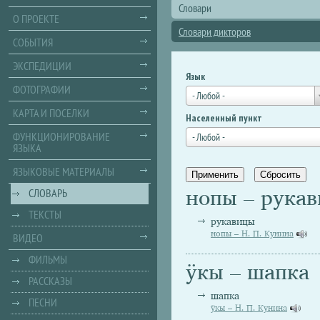
Словари
О ПРОЕКТЕ
Словари дикторов
СОБЫТИЯ
ЭКСПЕДИЦИИ
Язык
ФОТОГРАФИИ
- Любой -
КАРТА И ПОСЕЛКИ
Населенный пункт
ФУНКЦИОНИРОВАНИЕ
- Любой -
ЯЗЫКА
ЯЗЫКОВЫЕ МАТЕРИАЛЫ
нопы – рука
СЛОВАРЬ
ТЕКСТЫ
рукавицы
нопы – Н. П. Кунина
ВИДЕО
ФИЛЬМЫ
ӱкы – шапка
РАССКАЗЫ
шапка
ПЕСНИ
ӱкы – Н. П. Кунина