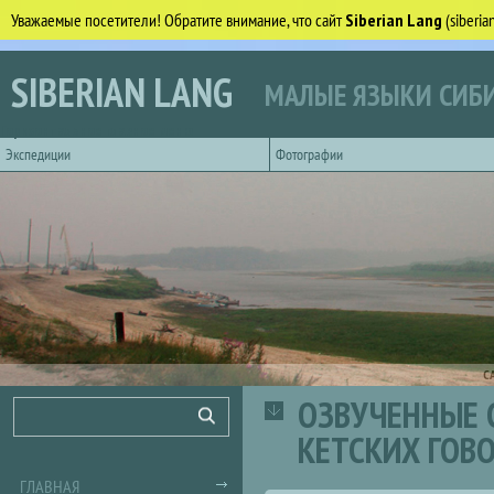
Уважаемые посетители! Обратите внимание, что сайт
Siberian Lang
(siberi
Перейти к основному содержанию
SIBERIAN LANG
МАЛЫЕ ЯЗЫКИ СИБИ
Горизонтальное главное меню
Экспедиции
Фотографии
С
ОЗВУЧЕННЫЕ 
Форма поиска
Поиск
КЕТСКИХ ГОВ
ГЛАВНАЯ