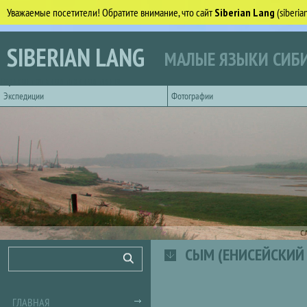
Уважаемые посетители! Обратите внимание, что сайт
Siberian Lang
(siberi
Перейти к основному содержанию
SIBERIAN LANG
МАЛЫЕ ЯЗЫКИ СИБИ
Горизонтальное главное меню
Экспедиции
Фотографии
С
СЫМ (ЕНИСЕЙСКИЙ 
Форма поиска
Поиск
ГЛАВНАЯ