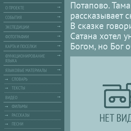
Потапово. Там
О ПРОЕКТЕ
рассказывает с
СОБЫТИЯ
В сказке говор
ЭКСПЕДИЦИИ
Сатана хотел у
ФОТОГРАФИИ
Богом, но Бог 
КАРТА И ПОСЕЛКИ
ФУНКЦИОНИРОВАНИЕ
ЯЗЫКА
ЯЗЫКОВЫЕ МАТЕРИАЛЫ
СЛОВАРЬ
ТЕКСТЫ
ВИДЕО
ФИЛЬМЫ
РАССКАЗЫ
ПЕСНИ