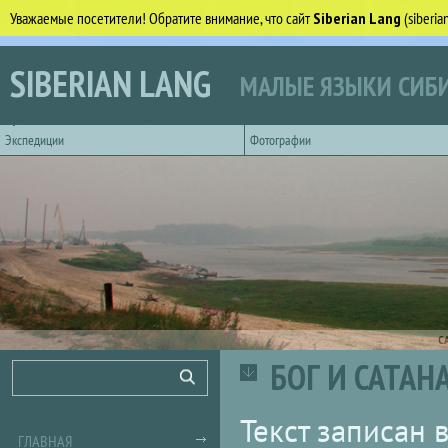
Уважаемые посетители! Обратите внимание, что сайт
Siberian Lang
(siberi
Перейти к основному содержанию
SIBERIAN LANG
МАЛЫЕ ЯЗЫКИ СИБИ
Горизонтальное главное меню
Экспедиции
Фотографии
С
БОГ И САТАН
Форма поиска
Поиск
Текст записан 
ГЛАВНАЯ