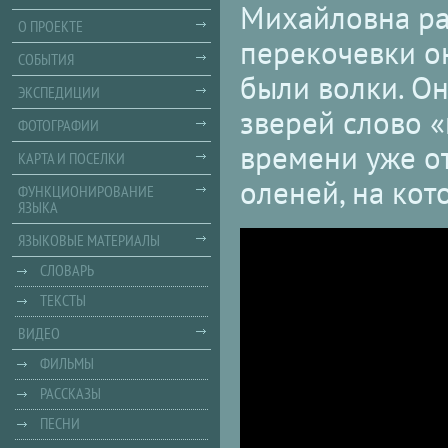
Михайловна рас
О ПРОЕКТЕ
перекочевки он
СОБЫТИЯ
были волки. Он
ЭКСПЕДИЦИИ
зверей слово «
ФОТОГРАФИИ
времени уже от
КАРТА И ПОСЕЛКИ
оленей, на кот
ФУНКЦИОНИРОВАНИЕ
ЯЗЫКА
ЯЗЫКОВЫЕ МАТЕРИАЛЫ
СЛОВАРЬ
ТЕКСТЫ
ВИДЕО
ФИЛЬМЫ
РАССКАЗЫ
ПЕСНИ