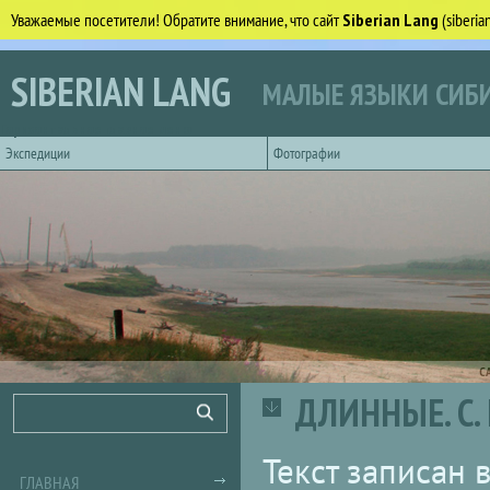
Уважаемые посетители! Обратите внимание, что сайт
Siberian Lang
(siberi
Перейти к основному содержанию
SIBERIAN LANG
МАЛЫЕ ЯЗЫКИ СИБИ
Горизонтальное главное меню
Экспедиции
Фотографии
С
ДЛИННЫЕ. С.
Форма поиска
Поиск
Текст записан 
ГЛАВНАЯ