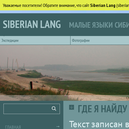
Уважаемые посетители! Обратите внимание, что сайт
Siberian Lang
(siberi
Перейти к основному содержанию
SIBERIAN LANG
МАЛЫЕ ЯЗЫКИ СИБИ
Горизонтальное главное меню
Экспедиции
Фотографии
С
ГДЕ Я НАЙДУ 
Форма поиска
Поиск
Текст записан 
ГЛАВНАЯ