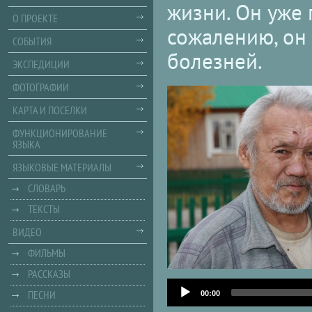
жизни. Он уже 
О ПРОЕКТЕ
сожалению, он 
СОБЫТИЯ
болезней.
ЭКСПЕДИЦИИ
ФОТОГРАФИИ
КАРТА И ПОСЕЛКИ
ФУНКЦИОНИРОВАНИЕ
ЯЗЫКА
ЯЗЫКОВЫЕ МАТЕРИАЛЫ
СЛОВАРЬ
ТЕКСТЫ
ВИДЕО
ФИЛЬМЫ
РАССКАЗЫ
Audio
ПЕСНИ
Player
00:00