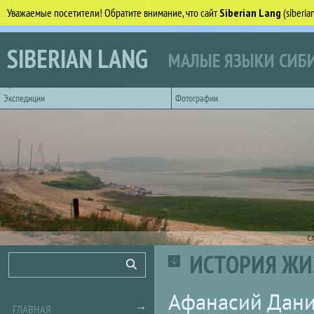
Уважаемые посетители! Обратите внимание, что сайт
Siberian Lang
(siberi
Перейти к основному содержанию
SIBERIAN LANG
МАЛЫЕ ЯЗЫКИ СИБИ
Горизонтальное главное меню
Экспедиции
Фотографии
С
ИСТОРИЯ ЖИЗ
Форма поиска
Поиск
Афанасий Дани
ГЛАВНАЯ