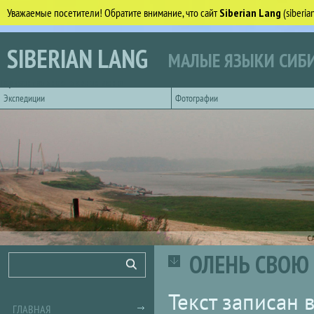
Уважаемые посетители! Обратите внимание, что сайт
Siberian Lang
(siberi
Перейти к основному содержанию
SIBERIAN LANG
МАЛЫЕ ЯЗЫКИ СИБИ
Горизонтальное главное меню
Экспедиции
Фотографии
С
ОЛЕНЬ СВОЮ Т
Форма поиска
Поиск
Текст записан 
ГЛАВНАЯ