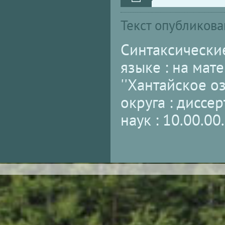
Текст опубликова
Синтаксически
языке : на мат
''Хантайское о
округа : диссе
наук : 10.00.00.