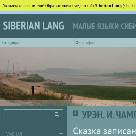
Уважаемые посетители! Обратите внимание, что сайт
Siberian Lang
(siberi
Перейти к основному содержанию
SIBERIAN LANG
МАЛЫЕ ЯЗЫКИ СИБИ
Горизонтальное главное меню
Экспедиции
Фотографии
С
УРЭН. И. ЧА
Форма поиска
Поиск
Сказка записа
ГЛАВНАЯ