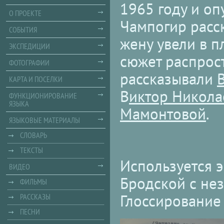
1965 году и оп
О ПРОЕКТЕ
Чампогир расск
СОБЫТИЯ
жену увели в п
ЭКСПЕДИЦИИ
сюжет распрост
ФОТОГРАФИИ
рассказывали
КАРТА И ПОСЕЛКИ
В
иктор Никола
ФУНКЦИОНИРОВАНИЕ
ЯЗЫКА
Мамонтовой
.
ЯЗЫКОВЫЕ МАТЕРИАЛЫ
СЛОВАРЬ
ТЕКСТЫ
Используется э
ВИДЕО
Бродской с не
ФИЛЬМЫ
Глоссирование
РАССКАЗЫ
ПЕСНИ