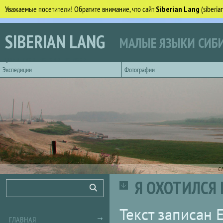
Уважаемые посетители! Обратите внимание, что сайт
Siberian Lang
(siberi
Перейти к основному содержанию
SIBERIAN LANG
МАЛЫЕ ЯЗЫКИ СИБИ
Горизонтальное главное меню
Экспедиции
Фотографии
С
Я ОХОТИЛСЯ Н
Форма поиска
Поиск
Текст записан 
ГЛАВНАЯ