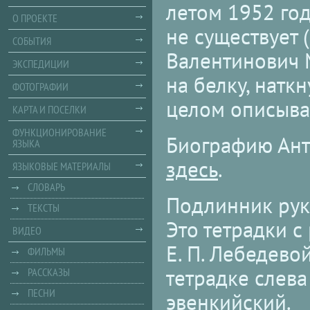
летом 1952 год
О ПРОЕКТЕ
не существует 
СОБЫТИЯ
Валентинович М
ЭКСПЕДИЦИИ
на белку, наткн
ФОТОГРАФИИ
целом описыва
КАРТА И ПОСЕЛКИ
ФУНКЦИОНИРОВАНИЕ
Биографию Ант
ЯЗЫКА
здесь
.
ЯЗЫКОВЫЕ МАТЕРИАЛЫ
СЛОВАРЬ
Подлинник рук
ТЕКСТЫ
Это тетрадки 
ВИДЕО
Е. П. Лебедево
ФИЛЬМЫ
тетрадке слева
РАССКАЗЫ
ПЕСНИ
эвенкийский.