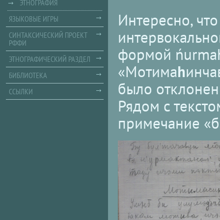
ЭТНОГРАФИЯ
Интересно, что
ЯЗЫКОВЫЕ ИГРЫ
интервокальной
СИНТАКСИЧЕСКИЙ ПРОЕКТ
РФФИ
формой ńurmah
ЭТНОГРАФИЧЕСКИЙ РАЗДЕЛ
«Мотима
h
инчав
БИБЛИОТЕКА
было отклонен
ССЫЛКИ
Рядом с тексто
примечание «б