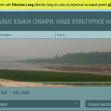
что сайт
Siberian Lang
(siberian-lang.srcc.msu.ru) переехал на новый домен
si
ЛЫЕ ЯЗЫКИ СИБИРИ: НАШЕ КУЛЬТУРНОЕ Н
тографии
Тексты
САЙТ СОЗДАЕТСЯ ПРИ ПОДДЕРЖКЕ РОССИЙСКОГО ГУМАН
bu: – он, она
овари
Словари диктор