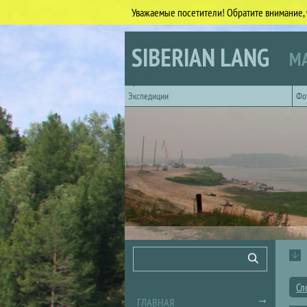
Уважаемые посетители! Обратите внимание, 
Перейти к основному содержанию
SIBERIAN LANG
МА
Горизонтальное главное меню
Экспедиции
Фо
Форма поиска
Поиск
Сл
ГЛАВНАЯ