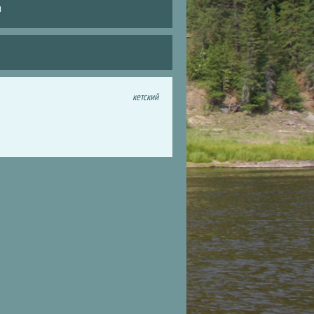
и
кетский