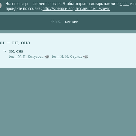
Эта страница — элемент словаря. Чтобы открыть словарь нажмите
здесь
ил
пройдите по ссылке:
http://siberian-lang.srcc.msu.ru/ru/slovar
ЯЗЫК:
кетский
bu: – он, она
он, она
bu: – У. П. Котусова
bu – И. И. Серков