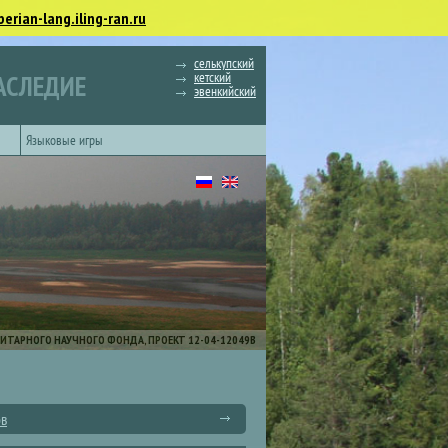
berian-lang.iling-ran.ru
селькупский
кетский
АСЛЕДИЕ
эвенкийский
Языковые игры
ИТАРНОГО НАУЧНОГО ФОНДА, ПРОЕКТ 12-04-12049В
ов