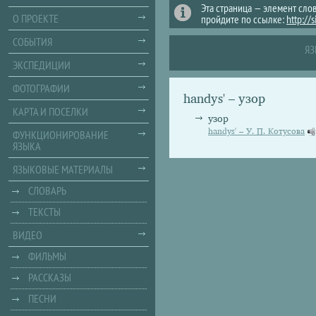
Эта страница — элемент сло
О ПРОЕКТЕ
пройдите по ссылке:
http://
СОБЫТИЯ
ЯЗ
ЭКСПЕДИЦИИ
ФОТОГРАФИИ
handys' – узор
КАРТА И ПОСЕЛКИ
узор
handys' – У. П. Котусова
ФУНКЦИОНИРОВАНИЕ
ЯЗЫКА
ЯЗЫКОВЫЕ МАТЕРИАЛЫ
СЛОВАРЬ
ТЕКСТЫ
ВИДЕО
ФИЛЬМЫ
РАССКАЗЫ
ПЕСНИ