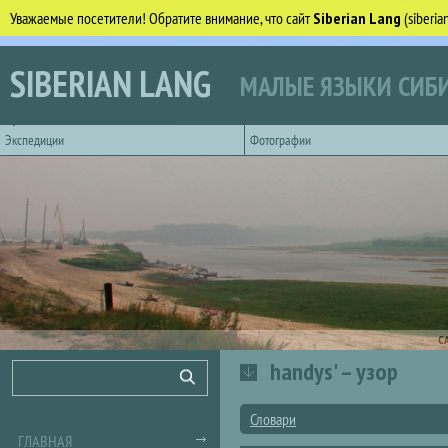
Уважаемые посетители! Обратите внимание, что сайт
Siberian Lang
(siberi
Перейти к основному содержанию
SIBERIAN LANG
МАЛЫЕ ЯЗЫКИ СИБИ
Горизонтальное главное меню
Экспедиции
Фотографии
С
handys' – узор
Форма поиска
Поиск
Словари
ГЛАВНАЯ