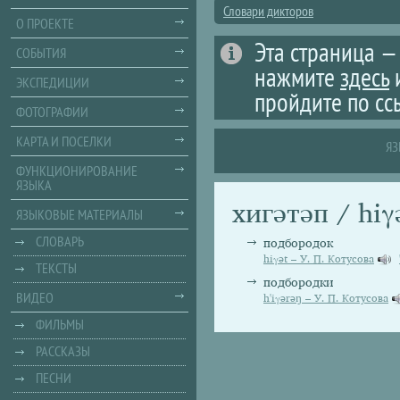
Словари дикторов
О ПРОЕКТЕ
Эта страница —
СОБЫТИЯ
нажмите
здесь
ЭКСПЕДИЦИИ
пройдите по сс
ФОТОГРАФИИ
КАРТА И ПОСЕЛКИ
ЯЗ
ФУНКЦИОНИРОВАНИЕ
ЯЗЫКА
хигәтәп / hi
ЯЗЫКОВЫЕ МАТЕРИАЛЫ
СЛОВАРЬ
подбородок
hiγət – У. П. Котусова
ТЕКСТЫ
подбородки
ВИДЕО
h'iγәrәŋ – У. П. Котусова
ФИЛЬМЫ
РАССКАЗЫ
ПЕСНИ