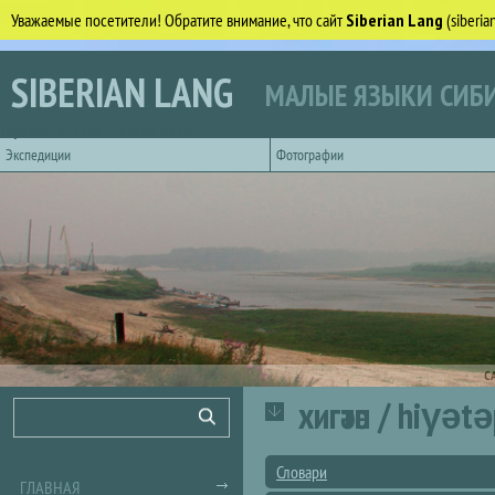
Уважаемые посетители! Обратите внимание, что сайт
Siberian Lang
(siberi
Перейти к основному содержанию
SIBERIAN LANG
МАЛЫЕ ЯЗЫКИ СИБИ
Горизонтальное главное меню
Экспедиции
Фотографии
С
хигәтәп / hiγə
Форма поиска
Поиск
Словари
ГЛАВНАЯ