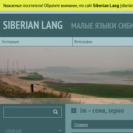
Уважаемые посетители! Обратите внимание, что сайт
Siberian Lang
(siberi
Перейти к основному содержанию
SIBERIAN LANG
МАЛЫЕ ЯЗЫКИ СИБИ
Горизонтальное главное меню
Экспедиции
Фотографии
С
im – семя, зерно
Форма поиска
Поиск
Словари
ГЛАВНАЯ