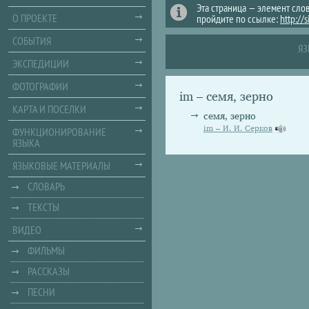
Эта страница — элемент сло
О ПРОЕКТЕ
пройдите по ссылке:
http://
СОБЫТИЯ
ЯЗ
ЭКСПЕДИЦИИ
ФОТОГРАФИИ
im – семя, зерно
КАРТА И ПОСЕЛКИ
семя, зерно
im – И. И. Серков
ФУНКЦИОНИРОВАНИЕ
ЯЗЫКА
ЯЗЫКОВЫЕ МАТЕРИАЛЫ
СЛОВАРЬ
ТЕКСТЫ
ВИДЕО
ФИЛЬМЫ
РАССКАЗЫ
ПЕСНИ