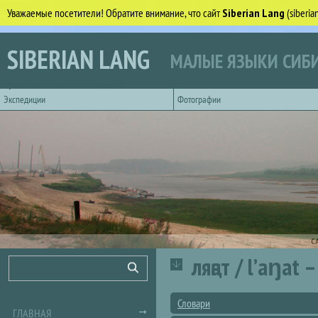
Уважаемые посетители! Обратите внимание, что сайт
Siberian Lang
(siberi
Перейти к основному содержанию
SIBERIAN LANG
МАЛЫЕ ЯЗЫКИ СИБИ
Горизонтальное главное меню
Экспедиции
Фотографии
С
ляңат / lʼaŋat 
Форма поиска
Поиск
Словари
ГЛАВНАЯ