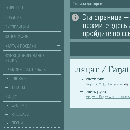
Словари дикторов
О ПРОЕКТЕ
Эта страница —
СОБЫТИЯ
нажмите
здесь
ЭКСПЕДИЦИИ
пройдите по сс
ФОТОГРАФИИ
КАРТА И ПОСЕЛКИ
ЯЗ
ФУНКЦИОНИРОВАНИЕ
ЯЗЫКА
ляңат / lʼaŋa
ЯЗЫКОВЫЕ МАТЕРИАЛЫ
СЛОВАРЬ
кисти рук
ľaŋan – У. П. Котусова
ТЕКСТЫ
кисть руки
ВИДЕО
ляңат / lʼaŋat – О. В. Лати
ФИЛЬМЫ
РАССКАЗЫ
ПЕСНИ