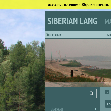
Уважаемые посетители! Обратите внимание, 
Перейти к основному содержанию
SIBERIAN LANG
МА
Горизонтальное главное меню
Экспедиции
Фо
Форма поиска
Поиск
Сл
ГЛАВНАЯ