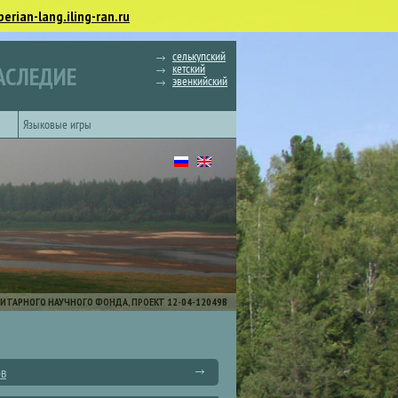
berian-lang.iling-ran.ru
селькупский
кетский
АСЛЕДИЕ
эвенкийский
Языковые игры
ИТАРНОГО НАУЧНОГО ФОНДА, ПРОЕКТ 12-04-12049В
ов