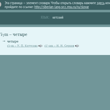
Эта страница — элемент словаря. Чтобы открыть словарь нажмите
здесь
ил
пройдите по ссылке:
http://siberian-lang.srcc.msu.ru/ru/slovar
ЯЗЫК:
кетский
s'iγm – четыре
четыре
s'iγm – У. П. Котусова
s'i'γəm – И. И. Серков