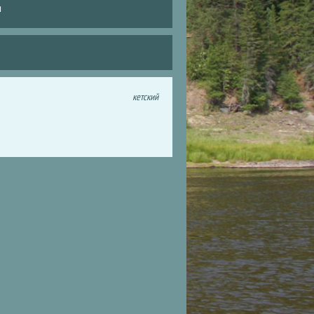
и
кетский