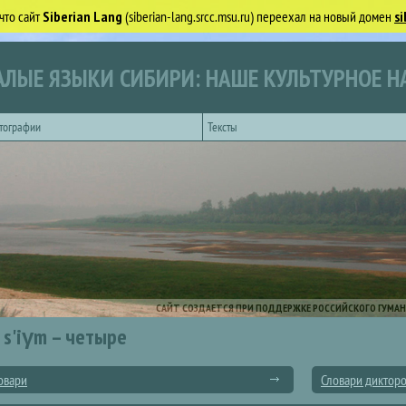
что сайт
Siberian Lang
(siberian-lang.srcc.msu.ru) переехал на новый домен
si
ЛЫЕ ЯЗЫКИ СИБИРИ: НАШЕ КУЛЬТУРНОЕ Н
тографии
Тексты
САЙТ СОЗДАЕТСЯ ПРИ ПОДДЕРЖКЕ РОССИЙСКОГО ГУМАН
s'iγm – четыре
овари
Словари диктор